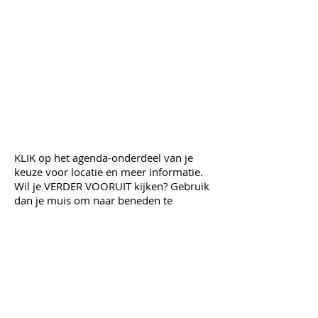
KLIK op het agenda-onderdeel van je
keuze voor locatie en meer informatie.
Wil je VERDER VOORUIT kijken? Gebruik
dan je muis om naar beneden te
scrollen of klik naar de volgende maand.
Wij werken deze agenda doorlopend bij.
Wil je een evenement aanmelden? Meld
deze dan aan via
info@bee-media.nl
,
o.v.v. 'agenda'.
AERDENHOUT | BENNEBROEK |
BLOEMENDAAL | OVERVEEN |