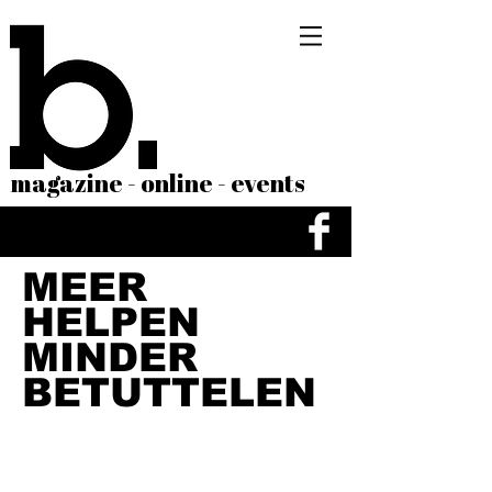
magazine - online - events
MEER
HELPEN
MINDER
BETUTTELEN
De meeste mensen
weten zelf heel goed hoe