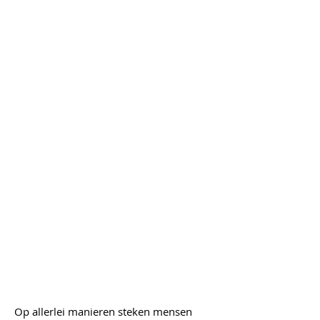
ze hun leven, samen met
anderen, willen
vormgeven. De
gemeente Bloemendaal
gaat inwoners daarom
meer ruimte geven om
initiatieven te
ontplooien. Jarenlang
trok zij steeds meer
taken naar zich toe en
zette zo de burger
buitenspel. Dat moet nu
dus veranderen.
Op allerlei manieren steken mensen