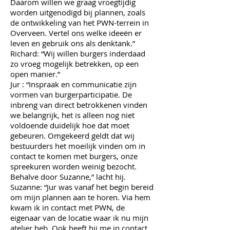
Daarom willen we graag vroegtijdig
worden uitgenodigd bij plannen, zoals
de ontwikkeling van het PWN-terrein in
Overveen. Vertel ons welke ideeën er
leven en gebruik ons als denktank.”
Richard: “Wij willen burgers inderdaad
zo vroeg mogelijk betrekken, op een
open manier.”
Jur : “Inspraak en communicatie zijn
vormen van burgerparticipatie. De
inbreng van direct betrokkenen vinden
we belangrijk, het is alleen nog niet
voldoende duidelijk hoe dat moet
gebeuren. Omgekeerd geldt dat wij
bestuurders het moeilijk vinden om in
contact te komen met burgers, onze
spreekuren worden weinig bezocht.
Behalve door Suzanne,” lacht hij.
Suzanne: “Jur was vanaf het begin bereid
om mijn plannen aan te horen. Via hem
kwam ik in contact met PWN, de
eigenaar van de locatie waar ik nu mijn
atelier heb. Ook heeft hij me in contact