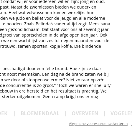
mt omdat wij er voor iedereen willen zijn: jong en oud.
past. Naast de zwemlessen bieden we ouder- en
sen. Heel wat volwassenen komen wekelijks hun
ieden we judo en ballet voor de jeugd en alle moderne
e houden. Zoals Belinda’s vader altijd zegt: Mens sana
een gezond lichaam. Dat staat voor ons al zeventig jaar
dgroei van sportscholen in de afgelopen tien jaar. Ook
 we een wachtlijst van zes tot negen maanden voor de
ertrouwd, samen sporten, kopje koffie. Die bindende
 beschadigd door een felle brand. Hoe zijn ze daar
echt nooit meemaken. Een dag na de brand zaten we bij
an we door of stoppen we ermee? Niet zo raar op zo’n
 concurrentie is zo groot.” “Toch we waren er snel uit,”
gebouw in ere hersteld en het resultaat is prachtig. We
r sterker uitgekomen. Geen ramp krijgt ons er nog
EK | BLOEMENDAAL | OVERVEEN | VOGELE
 bureau
Bee-Media
Algemene voorwaarden adverteren