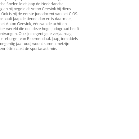
he Spelen leidt Jaap de Nederlandse
g en hij begeleidt Anton Geesink bij diens
. Ook is hij de eerste judodocent van het CIOS.
behaalt Jaap de tiende dan en is daarmee,
et Anton Geesink, één van de achttien
er wereld die ooit deze hoge judograad heeft
ntvangen. Op zijn negentigste verjaardag
j ereburger van Bloemendaal. Jaap, inmiddels
negentig jaar oud, woont samen metzijn
enriëtte naast de sportacademie.