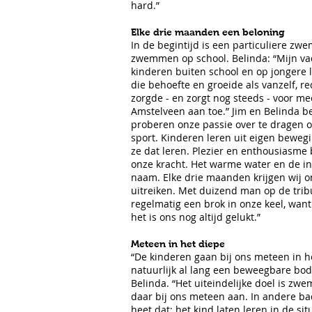
hard.”
Elke drie maanden een beloning
In de begintijd is een particuliere zw
zwemmen op school. Belinda: “Mijn v
kinderen buiten school en op jongere 
die behoefte en groeide als vanzelf,
zorgde - en zorgt nog steeds - voor me
Amstelveen aan toe.” Jim en Belinda 
proberen onze passie over te dragen o
sport. Kinderen leren uit eigen bewe
ze dat leren. Plezier en enthousiasme 
onze kracht. Het warme water en de int
naam. Elke drie maanden krijgen wij 
uitreiken. Met duizend man op de trib
regelmatig een brok in onze keel, wan
het is ons nog altijd gelukt.”
Meteen in het diepe
“De kinderen gaan bij ons meteen in h
natuurlijk al lang een beweegbare bod
Belinda. “Het uiteindelijke doel is zw
daar bij ons meteen aan. In andere bade
heet dat: het kind laten leren in de si