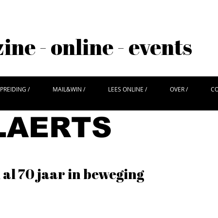
ne - online - events
PREIDING /
MAIL&WIN /
LEES ONLINE /
OVER /
CO
LAERTS
al 70 jaar in beweging
 judopionier Jaap Nauwelaerts de