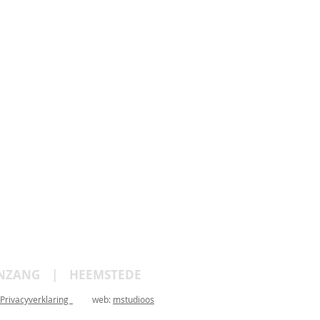
NZANG | HEEMSTEDE
Privacyverklaring
web:
mstudioos