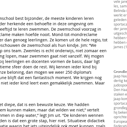
vele jar
les, sa
Belinda 
werkt er
emschool best bijzonder, de meeste kinderen leren
geleden 
ader herkende een behoefte in deze omgeving om
sportaca
leeftijd te leren zwemmen. De zwemschool voorzag in
der jar
uitgesc
 reclame maken hoefde nooit. Mond-tot-mondreclame
hebben 
er dan genoeg leerlingen. Ze komen uit de hele regio, tot
hebben e
beschouwen de zwemschool als hun kindje. Jim: “We
James (
p ons team. Zwemles is echt onderwijs, niet zomaar een
ging lopen, maar zwemmen gaat niet vanzelf. Wij mogen
bij leerlingen en docenten vormen de basis, daar ligt
ieme sfeer doen de rest. Wij kennen ieder kind bij
onze beloning, dan mogen we weer 250 diploma’s
Grondle
Jaap Nau
une blijft dat een fantastisch moment. We krijgen nog
dertig k
t niet ieder kind leert even gemakkelijk zwemmen. Maar
judospor
Den Haag
staken e
Jaap kom
sportac
et diepe, dat is een bewuste keuze. We hadden
grondleg
em kunnen maken, maar dat wilden we niet,” vertelt
hij beke
emmen in diep water,” legt Jim uit. “De kinderen wennen
oprichte
n is dat een grote stap, hier niet. Situatieve didactiek
European
tuatie waarin het iets uiteindelijk ook moet kunnen, zoals
Federati