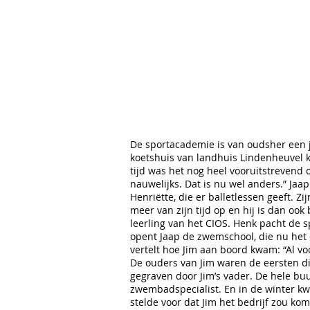
Agé zijn sportacademie
nog iets bijzonders, m
in met lessen in judo, 
zwemmen. Dochter Bel
het stokje overgenomen
hen op.
De sportacademie is van oudsher een ju
koetshuis van landhuis Lindenheuvel ko
tijd was het nog heel vooruitstrevend
nauwelijks. Dat is nu wel anders.” Jaa
Henriëtte, die er balletlessen geeft. Z
meer van zijn tijd op en hij is dan ook 
leerling van het CIOS. Henk pacht de s
opent Jaap de zwemschool, die nu het 
vertelt hoe Jim aan boord kwam: “Al vo
De ouders van Jim waren de eersten d
gegraven door Jim’s vader. De hele b
zwembadspecialist. En in de winter kw
stelde voor dat Jim het bedrijf zou k