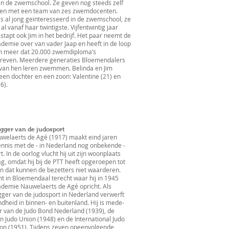
en de zwemschool. Ze geven nog steeds zelf
men met een team van zes zwemdocenten.
is al jong geïnteresseerd in de zwemschool, ze
 al vanaf haar twintigste. Vijfentwintig jaar
stapt ook Jim in het bedrijf. Het paar neemt de
demie over van vader Jaap en heeft in de loop
en meer dat 20.000 zwemdiploma’s
hreven. Meerdere generaties Bloemendalers
van hen leren zwemmen. Belinda en Jim
en dochter en een zoon: Valentine (21) en
16).
gger van de judosport
welaerts de Agé (1917) maakt eind jaren
ennis met de - in Nederland nog onbekende -
t. In de oorlog vlucht hij uit zijn woonplaats
, omdat hij bij de PTT heeft opgeroepen tot
n dat kunnen de bezetters niet waarderen.
t in Bloemendaal terecht waar hij in 1945
ademie Nauwelaerts de Agé opricht. Als
ger van de judosport in Nederland verwerft
ndheid in binnen- en buitenland. Hij is mede-
r van de Judo Bond Nederland (1939), de
 Judo Union (1948) en de International Judo
on (1951). Tijdens zeven opeenvolgende