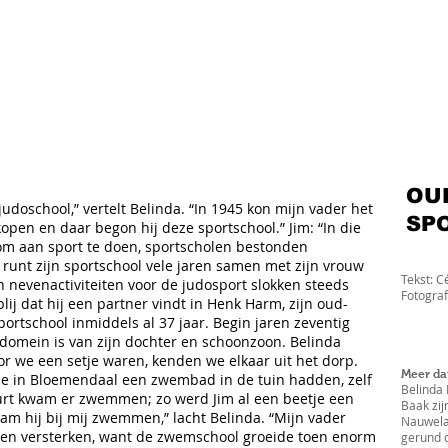
 in Bloemendaal. Sporten is dan
aar Jaap brengt hier verandering
gymnastiek, ballet en later ook
inda en schoonzoon Jim hebben
 en b. zocht
OUD
doschool,” vertelt Belinda. “In 1945 kon mijn vader het
SP
pen en daar begon hij deze sportschool.” Jim: “In die
 om aan sport te doen, sportscholen bestonden
p runt zijn sportschool vele jaren samen met zijn vrouw
Tekst: C
ijn nevenactiviteiten voor de judosport slokken steeds
Fotograf
blij dat hij een partner vindt in Henk Harm, zijn oud-
portschool inmiddels al 37 jaar. Begin jaren zeventig
domein is van zijn dochter en schoonzoon. Belinda
or we een setje waren, kenden we elkaar uit het dorp.
Meer da
ie in Bloemendaal een zwembad in de tuin hadden, zelf
Belinda
uurt kwam er zwemmen; zo werd Jim al een beetje een
Baak zij
am hij bij mij zwemmen,” lacht Belinda. “Mijn vader
Nauwelae
omen versterken, want de zwemschool groeide toen enorm
gerund d