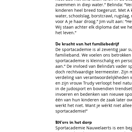
zwemmen in diep water.” Belinda: “Vei
kinderen heel breed toegerust. Met A
water, schoolslag, borstcrawl, rugslag
voor A je haar droog.” Jim vult aan: “
Wij staan achter elk diploma dat we h
het leven.”
De kracht van het familiebedrijf
De sportacademie is al zeventig jaar 
familieband. We voelen ons betrokken e
sportacademie is kleinschalig en persoo
aan.” De invloed van Belinda’s vader sp
doch rechtvaardige leermeester. Zijn m
verdeling van verantwoordelijkheden 
en zijn vrouw Trudy verloopt heel natuur
in de judosport en bovendien trendsette
invoeren en bedenken van nieuwe spor
één van hun kinderen de zaak later ov
werkt het niet. Want je wérkt niet alle
sportacademie!”
BN’ers in het dorp
Sportacademie Nauwelaerts is een begr