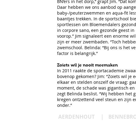
BN’ers in het dorp,” grapt Jim. “Dat ko
Daar hebben we ons aanbod op aange
baby-/peuterzwemmen en aqua-fit les
baantjes trekken. In de sportschool b
sportlessen om Bloemendalers gezond t
in corpore sano, een gezonde geest in 
voorop.” Jim signaleert een enorme wil
zijn er meer zwembaden. “Toch hebben
zwemschool. Belinda: “Bij ons is het v
factor is belangrijk.”
Zoiets wil je nooit meemaken
In 2011 raakte de sportacademie zwaar
bovenop gekomen? Jim: “Zoiets wil je 
elkaar en stelden onszelf de vraag: ga
moment, de schade was gigantisch en de
zegt Belinda beslist. “Wij hebben het 
kregen ontzettend veel steun en zijn e
onder.”
AERDENHOUT | BENNEBRO
© 2025 B. Magazine is een uitgave van
media