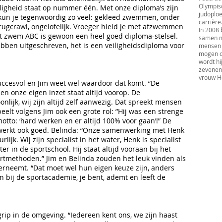
Olympisc
ligheid staat op nummer één. Met onze diploma’s zijn
judoploe
 kun je tegenwoordig zo veel: gekleed zwemmen, onder
carrière
, rugcrawl, ongelofelijk. Vroeger hield je met afzwemmen
In 2008 
Het zwem ABC is gewoon een heel goed diploma-stelsel.
samen m
ebben uitgeschreven, het is een veiligheidsdiploma voor
mensen t
mogen o
wordt hi
zevenen
vrouw H
succesvol en Jim weet wel waardoor dat komt. “De
n onze eigen inzet staat altijd voorop. De
nlijk, wij zijn altijd zelf aanwezig. Dat spreekt mensen
eelt volgens Jim ook een grote rol: ”Hij was een strenge
otto: ‘hard werken en er altijd 100% voor gaan’!” De
werkt ook goed. Belinda: “Onze samenwerking met Henk
lijk. Wij zijn specialist in het water, Henk is specialist
r in de sportschool. Hij staat altijd vooraan bij het
tmethoden.” Jim en Belinda zouden het leuk vinden als
erneemt. “Dat moet wel hun eigen keuze zijn, anders
en bij de sportacademie, je bent, ademt en leeft de
ip in de omgeving. “Iedereen kent ons, we zijn haast