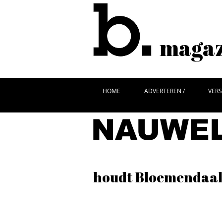
magazi
HOME
ADVERTEREN /
VERS
NAUWE
houdt Bloemendaal 
Net na de oorlog opent