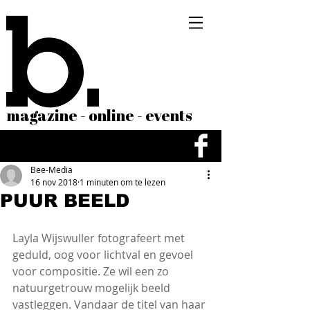
magazine - online - events
Bee-Media
16 nov 2018
1 minuten om te lezen
PUUR BEELD
Layla Wijswuller fotografeert met 
geduld, oog voor lichtval en gevoel 
voor compositie. Ze wil een zo 
natuurgetrouw mogelijk beeld 
vastleggen. Vandaar de titel van haar 