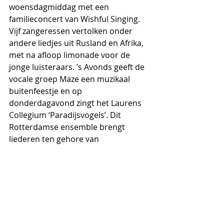
woensdagmiddag met een 
familieconcert van Wishful Singing. 
Vijf zangeressen vertolken onder 
andere liedjes uit Rusland en Afrika, 
met na afloop limonade voor de 
jonge luisteraars. ’s Avonds geeft de 
vocale groep Maze een muzikaal 
buitenfeestje en op 
donderdagavond zingt het Laurens 
Collegium ‘Paradijsvogels’. Dit 
Rotterdamse ensemble brengt 
liederen ten gehore van 
componisten en dichters die zich 
lieten inspireren door de natuur en 
de nacht. Tussen de twee mini-
concerten en het slotstuk door kun 
je wandelen over het landgoed. En 
met elk lied van dit idyllische a 
capella-concert schemert het 