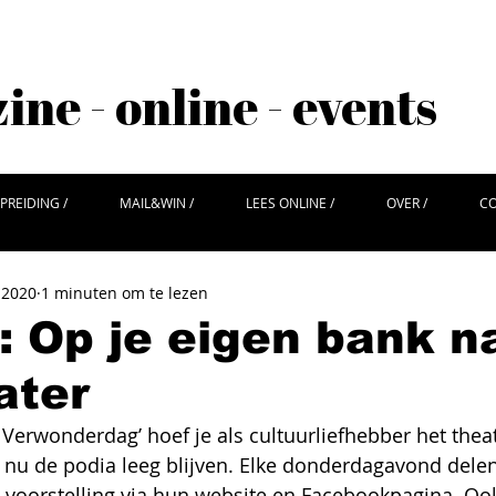
ne - online - events
PREIDING /
MAIL&WIN /
LEES ONLINE /
OVER /
CO
 2020
1 minuten om te lezen
l: Op je eigen bank n
ater
Verwonderdag’ hoef je als cultuurliefhebber het theat
nu de podia leeg blijven. Elke donderdagavond delen 
 voorstelling via hun website en Facebookpagina. Oo