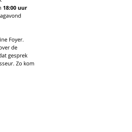
m
 18:00 uur
dagavond 
ne Foyer. 
over de 
dat gesprek 
isseur. Zo kom 