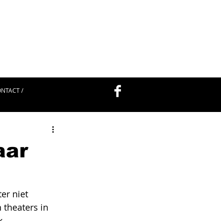
NTACT /
aar
er niet 
theaters in 
k 