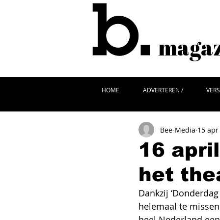
magazi
HOME
ADVERTEREN /
VERS
Bee-Media
15 apr
16 apri
het the
Dankzij ‘Donderdag 
helemaal te missen 
heel Nederland een