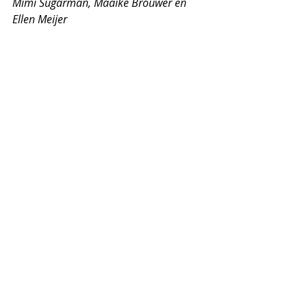
Mimi Sugarman, Maaike Brouwer en 
Ellen Meijer
Recente blogposts
Alles weergeven