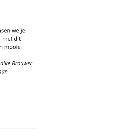
sen we je 
r met dit 
n mooie 
aaike Brouwer 
man