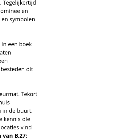
Tegelijkertijd 
 dominee en 
en en symbolen 
k in een boek 
laten 
een 
 besteden dit 
deurmat. Tekort 
huis 
 in de buurt. 
 kennis die 
locaties vind 
 van B.27: 