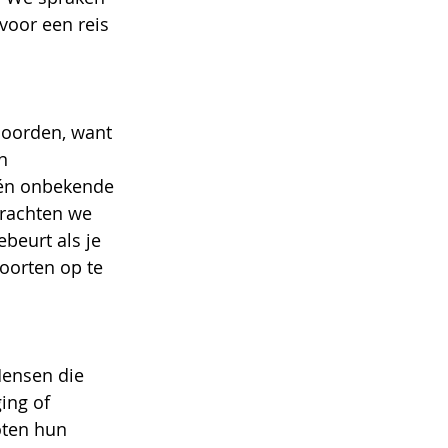
voor een reis 
 oorden, want 
n 
én onbekende 
brachten we 
beurt als je 
soorten op te 
Mensen die 
ing of 
oten hun 