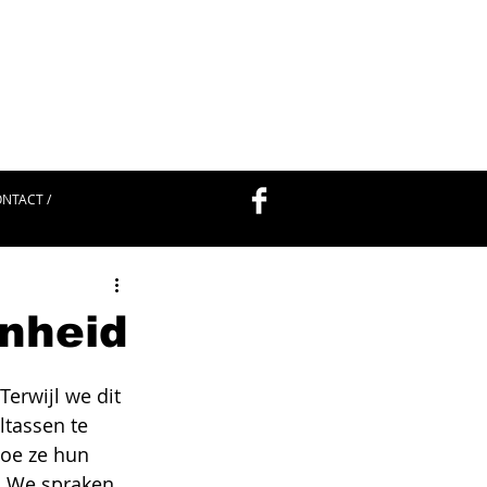
NTACT /
nheid
Terwijl we dit 
tassen te 
oe ze hun 
r. We spraken 