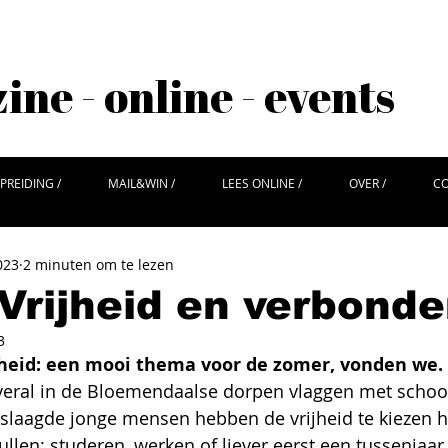
ne - online - events
PREIDING /
MAIL&WIN /
LEES ONLINE /
OVER /
CO
023
2 minuten om te lezen
rijheid en verbonde
3
ijheid: een mooi thema voor de zomer, vonden we. 
veral in de Bloemendaalse dorpen vlaggen met school
eslaagde jonge mensen hebben de vrijheid te kiezen h
ullen: studeren, werken of liever eerst een tussenjaa