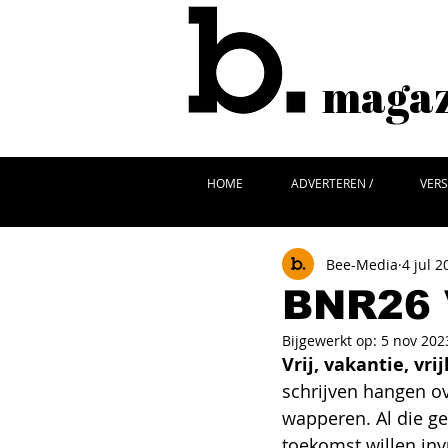
magazi
HOME
ADVERTEREN /
VERS
Bee-Media
4 jul 2
BNR26 V
Bijgewerkt op:
5 nov 202
Vrij, vakantie, vr
schrijven hangen o
wapperen. Al die g
toekomst willen inv