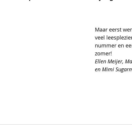
Maar eerst wen
veel leesplezie
nummer en ee
zomer! 
Ellen Meijer, M
en Mimi Sugar