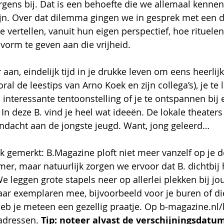
gens bij. Dat is een behoefte die we allemaal kennen. 
zijn. Over dat dilemma gingen we in gesprek met een
Ze vertellen, vanuit hun eigen perspectief, hoe rituel
orm te geven aan die vrijheid.
aan, eindelijk tijd in je drukke leven om eens heerlij
ral de leestips van Arno Koek en zijn collega’s), je te 
 interessante tentoonstelling of je te ontspannen bij 
 In deze B. vind je heel wat ideeën. De lokale theaters
ndacht aan de jongste jeugd. Want, jong geleerd… 
ijk gemerkt: B.Magazine ploft niet meer vanzelf op je 
er, maar natuurlijk zorgen we ervoor dat B. dichtbij 
We leggen grote stapels neer op allerlei plekken bij jou
ar exemplaren mee, bijvoorbeeld voor je buren of die
Heb je meteen een gezellig praatje. Op b-magazine.nl/
 adressen. 
Tip: noteer alvast de verschijningsdatum