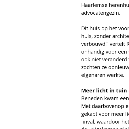
Haarlemse herenhui
advocatengezin. 
Dit huis op het voor
huis, zonder archit
verbouwd,” vertelt R
onhandig voor een w
ook niet veranderd
zochten ze opnieuw 
eigenaren werkte. 
Meer licht in tuin
Beneden kwam een 
Met daarbovenop ee
gekapt voor meer li
 inval, waardoor het huis tegelijkertijd een centralere ligging op het terrein kreeg. Op 