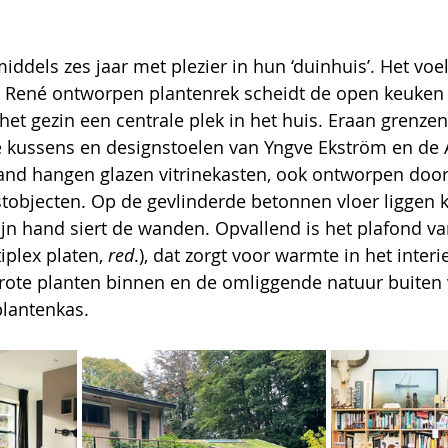
ddels zes jaar met plezier in hun ‘duinhuis’. Het voel
 René ontworpen plantenrek scheidt de open keuken v
 het gezin een centrale plek in het huis. Eraan grenzen
jke kussens en designstoelen van Yngve Ekström en d
and hangen glazen vitrinekasten, ook ontworpen door
tobjecten. Op de gevlinderde betonnen vloer liggen k
ijn hand siert de wanden. Opvallend is het plafond va
plex platen, 
red
.), dat zorgt voor warmte in het interi
rote planten binnen en de omliggende natuur buiten v
plantenkas.