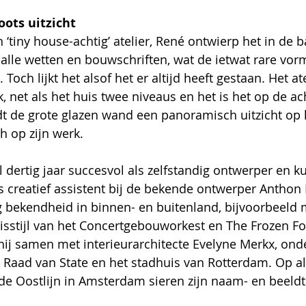
oots uitzicht
‘tiny house-achtig’ atelier, René ontwierp het in de ba
alle wetten en bouwschriften, wat de ietwat rare vor
Toch lijkt het alsof het er altijd heeft gestaan. Het at
, net als het huis twee niveaus en het is het op de ac
dt de grote glazen wand een panoramisch uitzicht op 
h op zijn werk.
 dertig jaar succesvol als zelfstandig ontwerper en ku
s creatief assistent bij de bekende ontwerper Anthon
bekendheid in binnen- en buitenland, bijvoorbeeld m
sstijl van het Concertgebouworkest en The Frozen Foun
 hij samen met interieurarchitecte Evelyne Merkx, ond
Raad van State en het stadhuis van Rotterdam. Op al
de Oostlijn in Amsterdam sieren zijn naam- en beeld