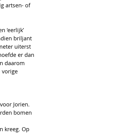
 artsen- of 
 ‘eerlijk’ 
ien briljant 
eter uiterst 
hoefde er dan 
En daarom 
 vorige 
or Jorien. 
werden bomen 