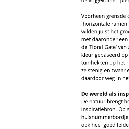
de vrijgekomen plek
Voorheen grensde de
 horizontale ramen bovenin zaten te hoog om de natuur erachter te kunnen zien. “Wij 
wilden juist het gro
met daaronder een 
de ‘Floral Gate’ van
kleur gebaseerd op 
tuinhekken op het h
ze stenig en zwaar e
daardoor weg in het
De wereld als insp
De natuur brengt he
inspiratiebron. Op 
huisnummerbordje.
ook heel goed leiden