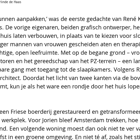
erlinde de Haas
kunnen aanpakken,’ was de eerste gedachte van René K
is. De vorige eigenaren, beiden grafisch ontwerper, he
uis laten verbouwen, in plaats van te kiezen voor sl
ger mannen van vrouwen gescheiden aten en therapi
htige, open leefruimte. Met op de begane grond – vro
actoren en het gereedschap van het PZ-terrein – een la
bare gang met toegang tot de slaapkamers. Volgens R
architect. Doordat het licht van twee kanten via de bo
t, kun je als het ware een rondje door het huis lope
een Friese boerderij gerestaureerd en getransformeer
 werkplek. Voor Jorien bleef Amsterdam trekken, hoe 
nd. Een volgende woning moest dan ook niet te ver v
fst in een groene omgeving. En niet té af, zoals het sti