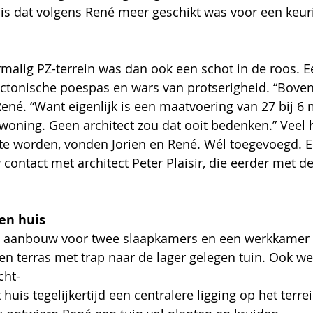
s dat volgens René meer geschikt was voor een keurig
malig PZ-terrein was dan ook een schot in de roos. Een
ectonische poespas en wars van protserigheid. “Bovend
ené. “Want eigenlijk is een maatvoering van 27 bij 6 m
oning. Geen architect zou dat ooit bedenken.” Veel 
 te worden, vonden Jorien en René. Wél toegevoegd. 
contact met architect Peter Plaisir, die eerder met de
 en huis
aanbouw voor twee slaapkamers en een werkkamer vo
n terras met trap naar de lager gelegen tuin. Ook 
cht-