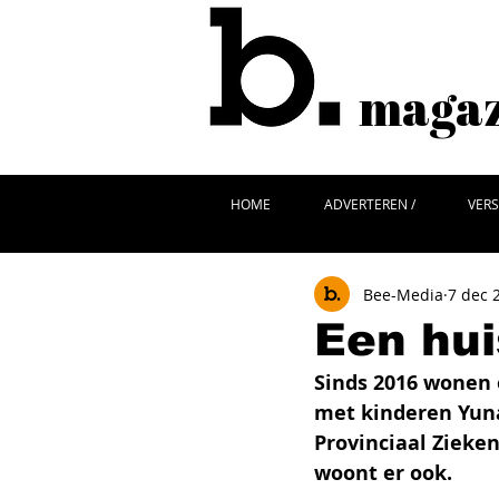
magazi
HOME
ADVERTEREN /
VERS
Bee-Media
7 dec 
Een hui
Sinds 2016 wonen 
met kinderen Yuna
Provinciaal Zieke
woont er ook.