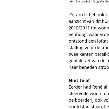
tekst: Eva Lunshof | fotografie: G
‘Zo zou ik het ook 
aanzicht van dit hu
2010/2011 tot woonh
éénhoog, waar vroe
ontstond een loftac
stalling voor de tr
twee kanten bereik
geniale zet van de 
naar beneden stroom
Niet té af 
Eerder had René al 
sfeervolle woon- en
de boerderij ook vo
hoofdstad staan, lie