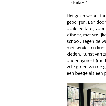
uit halen.”
Het gezin woont inmi
geborgen. Een door
ovale eettafel, voor
zithoek, met vroli
school. Tegen de w
met servies en kuns
kleden. Kunst van z
underlayment (multi
vele groen van de g
een beetje als een 