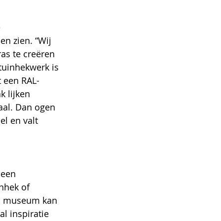
 
ras te creëren 
tuinhekwerk is 
t een RAL-
 lijken 
aal. Dan ogen 
l en valt 
 een 
nhek of 
en museum kan 
l inspiratie 