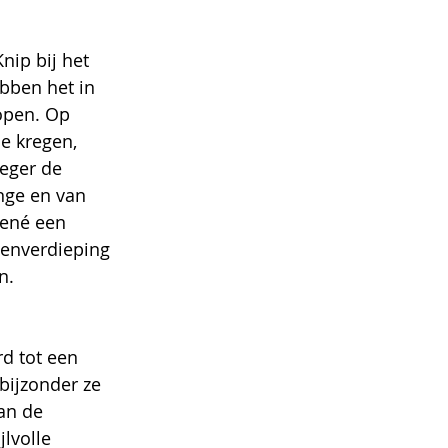
nip bij het 
bben het in 
open. Op 
e kregen, 
eger de 
nge en van 
ené een 
venverdieping 
n. 
d tot een 
bijzonder ze 
an de 
jlvolle 