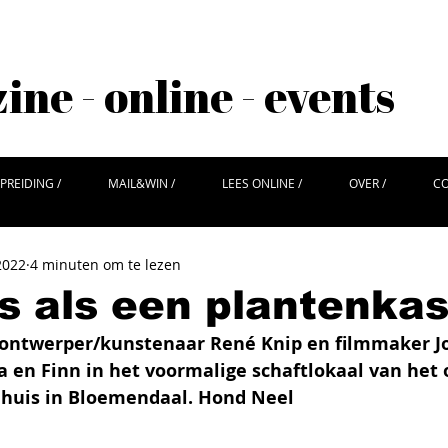
ne - online - events
PREIDING /
MAIL&WIN /
LEES ONLINE /
OVER /
CO
2022
4 minuten om te lezen
s als een plantenka
ontwerper/kunstenaar René Knip en filmmaker Jo
 en Finn in het voormalige schaftlokaal van het 
nhuis in Bloemendaal. Hond Neel 