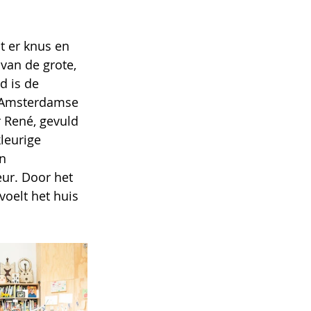
t er knus en 
an de grote, 
d is de 
e Amsterdamse 
 René, gevuld 
leurige 
n 
eur. Door het 
oelt het huis 