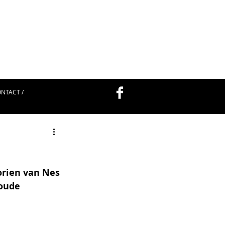
NTACT /
s
rien van Nes 
oude 