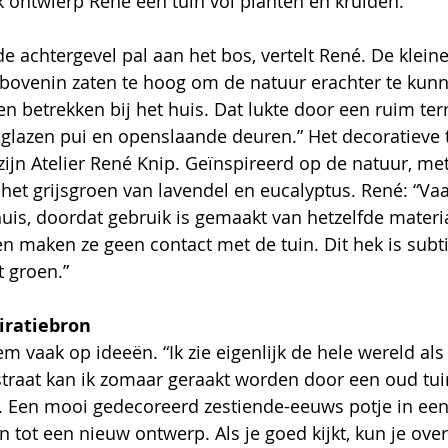
 ontwierp René een tuin vol planten en kruiden.
 achtergevel pal aan het bos, vertelt René. De kleine
en betrekken bij het huis. Dat lukte door een ruim ter
glazen pui en openslaande deuren.” Het decoratieve 
 zijn Atelier René Knip. Geïnspireerd op de natuur, me
het grijsgroen van lavendel en eucalyptus. René: “Vaak
uis, doordat gebruik is gemaakt van hetzelfde materi
n maken ze geen contact met de tuin. Dit hek is subtie
 groen.” 
iratiebron
m vaak op ideeën. “Ik zie eigenlijk de hele wereld als
straat kan ik zomaar geraakt worden door een oud tui
 Een mooi gedecoreerd zestiende-eeuws potje in e
 tot een nieuw ontwerp. Als je goed kijkt, kun je overa