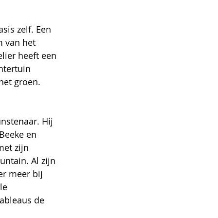
sis zelf. Een 
m van het 
elier heeft een 
htertuin 
het groen. 
nstenaar. Hij 
 Beeke en 
et zijn 
tain. Al zijn 
er meer bij 
le 
tableaus de 