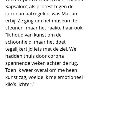
Kapsalon’, als protest tegen de 
coronamaatregelen, was Marian 
erbij. Ze ging om het museum te 
steunen, maar het raakte haar ook. 
“Ik houd van kunst om de 
schoonheid, maar het doet 
tegelijkertijd iets met de ziel. We 
hadden thuis door corona 
spannende weken achter de rug. 
Toen ik weer overal om me heen 
kunst zag, voelde ik me emotioneel 
kilo’s lichter.”
Kinderkrukjes
Als ‘vriend van’ hoort ze meer over 
hoe het museum wil bijdragen aan 
de samenleving. Marian: “Het 
enthousiasme waarmee ze 