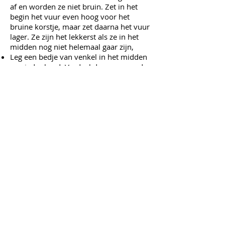
af en worden ze niet bruin. Zet in het
begin het vuur even hoog voor het
bruine korstje, maar zet daarna het vuur
lager. Ze zijn het lekkerst als ze in het
midden nog niet helemaal gaar zijn,
Leg een bedje van venkel in het midden
van ieder bord. Verdeel de saus over de
venkel en eg hier bovenop de coquilles.
Garneer met een takje basilicum.
voor ca 10 spiesjes
INGREDIËNTEN
ca 5 zoete peppadews
10 dungesneden plakjes parmaham
4 gedroogde vijgen