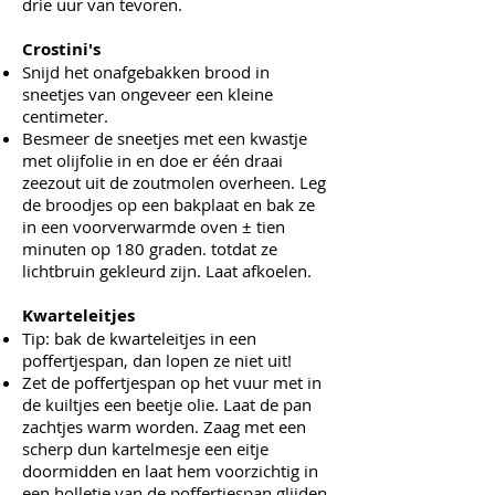
drie uur van tevoren.
Crostini's
Snijd het onafgebakken brood in
sneetjes van ongeveer een kleine
centimeter.
Besmeer de sneetjes met een kwastje
met olijfolie in en doe er één draai
zeezout uit de zoutmolen overheen. Leg
de broodjes op een bakplaat en bak ze
in een voorverwarmde oven ± tien
minuten op 180 graden. totdat ze
lichtbruin gekleurd zijn. Laat afkoelen.
Kwarteleitjes
Tip: bak de kwarteleitjes in een
poffertjespan, dan lopen ze niet uit!
Zet de poffertjespan op het vuur met in
de kuiltjes een beetje olie. Laat de pan
zachtjes warm worden. Zaag met een
scherp dun kartelmesje een eitje
doormidden en laat hem voorzichtig in
een holletje van de poffertjespan glijden.